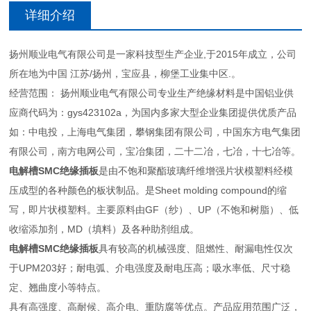
详细介绍
扬州顺业电气有限公司是一家科技型生产企业,于2015年成立，公司
所在地为中国 江苏/扬州，宝应县，柳堡工业集中区.。
经营范围： 扬州顺业电气有限公司专业生产绝缘材料是中国铝业供
应商代码为：gys423102a，为国内多家大型企业集团提供优质产品
如：中电投，上海电气集团，攀钢集团有限公司，中国东方电气集团
有限公司，南方电网公司，宝冶集团，二十二冶，七冶，十七冶等。
电解槽SMC绝缘插板
是由不饱和聚酯玻璃纤维增强片状模塑料经模
压成型的各种颜色的板状制品。是Sheet molding compound的缩
写，即片状模塑料。主要原料由GF（纱）、UP（不饱和树脂）、低
收缩添加剂，MD（填料）及各种助剂组成。
电解槽SMC绝缘插板
具有较高的机械强度、阻燃性、耐漏电性仅次
于UPM203好；耐电弧、介电强度及耐电压高；吸水率低、尺寸稳
定、翘曲度小等特点。
具有高强度、高耐候、高介电、重防腐等优点。产品应用范围广泛，