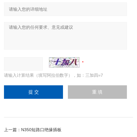
请输入计算结果（填写阿拉伯数字），如：三加四=7
上一篇：
N350短路口绝缘插板