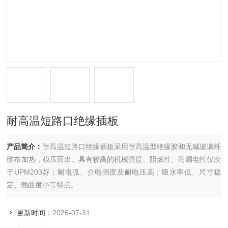
耐高温短路口绝缘插板
产品简介：
耐高温短路口绝缘插板采用耐高温型绝缘胶和无碱玻璃纤
维布加热，模压而出。具有较高的机械强度、阻燃性、耐漏电性仅次
于UPM203好；耐电弧、介电强度及耐电压高；吸水率低、尺寸稳
定、翘曲度小等特点。
更新时间：
2026-07-31