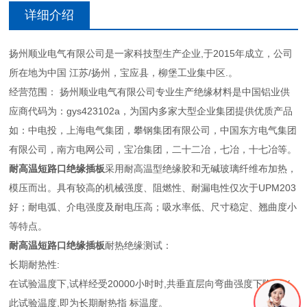
详细介绍
扬州顺业电气有限公司是一家科技型生产企业,于2015年成立，公司
所在地为中国 江苏/扬州，宝应县，柳堡工业集中区.。
经营范围： 扬州顺业电气有限公司专业生产绝缘材料是中国铝业供
应商代码为：gys423102a，为国内多家大型企业集团提供优质产品
如：中电投，上海电气集团，攀钢集团有限公司，中国东方电气集团
有限公司，南方电网公司，宝冶集团，二十二冶，七冶，十七冶等。
耐高温短路口绝缘插板
采用耐高温型绝缘胶和无碱玻璃纤维布加热，
模压而出。具有较高的机械强度、阻燃性、耐漏电性仅次于UPM203
好；耐电弧、介电强度及耐电压高；吸水率低、尺寸稳定、翘曲度小
等特点。
耐高温短路口绝缘插板
耐热绝缘测试：
长期耐热性:
在试验温度下,试样经受20000小时时,共垂直层向弯曲强度下降50%,
此试验温度,即为长期耐热指 标温度。