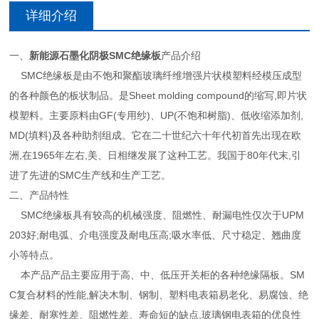
详细介绍
一、
新能源石墨化阴极SMC绝缘板
产品介绍
SMC绝缘板是由不饱和聚酯玻璃纤维增强片状模塑料经模压成型
的各种颜色的板状制品。是Sheet molding compound的缩写,即片状
模塑料。主要原料由GF(专用纱)、UP(不饱和树脂)、低收缩添加剂,
MD(填料)及各种助剂组成。它在二十世纪六十年代初首先出现在欧
洲,在1965年左右,美、日相继发展了这种工艺。我国于80年代末,引
进了先进的SMC生产线和生产工艺。
二、产品特性
SMC绝缘板具有较高的机械强度、阻燃性、耐漏电性仅次于UPM
203好;耐电弧、介电强度及耐电压高;吸水率低、尺寸稳定、翘曲度
小等特点。
本产品产品主要应用于高、中、低压开关柜的各种绝缘隔板。SM
C复合材料的性能,解决木制、钢制、塑料电表箱易老化、易腐蚀、绝
缘差、耐寒性差、阻燃性差、寿命短的缺点,玻璃钢电表箱的优良性