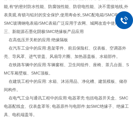
能,有*的密封防水性能、防腐蚀性能、防窃电性能、决不需接地线,外
表美观,有锁与铅封的安全保护,使用寿命长,SMC配电箱/SMC电表箱/
SMC玻璃钢电表箱/SMC表箱广泛应用于农网、城网改造中使用。
三、
新能源石墨化阴极
SMC
绝缘板产品应用
在高低压开关柜的应用:绝缘隔板
在汽车工业中的应用:悬架零件、前后保险杠、仪表板、空调器外
壳、导风罩、进气管盖、风扇导片圈、加热器盖板、水箱部件。
在铁路车辆中的应用:车辆窗框、卫生间组件、座椅、茶几台面、S
MC车厢壁板、SMC顶板。
在建筑工程中的应用: 水箱、沐浴用品、净化槽、建筑模板、储存
间构件。
在电气工业与通讯工程中的应用:电器罩壳:包括电器开关盒、SMC
电器配线盒、仪表盘罩等; 电器原件与电部件:如SMC绝缘子、绝缘工
具、电机端盖等。