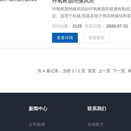
环氧树脂绝缘风筒
环氧树脂绝缘风筒由环氧树脂和玻璃布制成,
定。适用于机械,电器及电子用高绝缘结构
热等级B级（155度）。根据客户的图片加
访问次数：
2129
更新日期：
2026-07-31
查看详情
在线留言
共 4 条记录，当前 1 / 1 页 首页 上一页 下一页
新闻中心
联系我们
公司新闻
在线留言