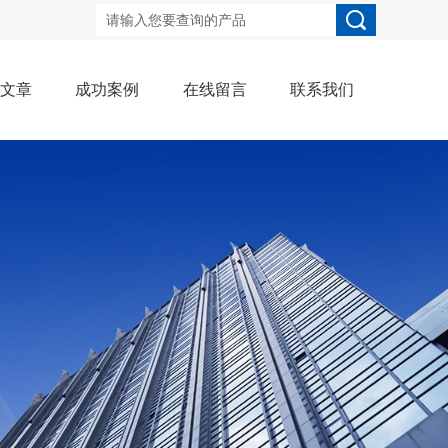
术文章
成功案例
在线留言
联系我们