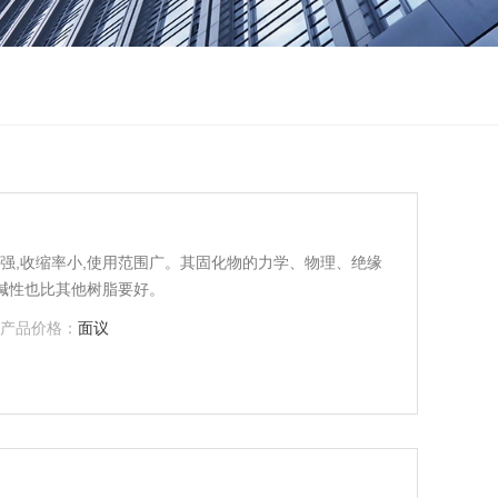
强,收缩率小,使用范围广。其固化物的力学、物理、绝缘
耐碱性也比其他树脂要好。
产品价格：
面议