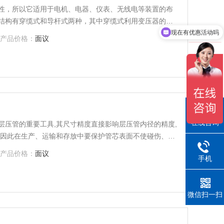
性，所以它适用于电机、电器、仪表、无线电等装置的布
结构有穿缆式和导杆式两种，其中穿缆式利用变压器的引
现在有优惠活动吗
产品价格：
面议
在线咨询
层压管的重要工具,其尺寸精度直接影响层压管内径的精度,
,因此在生产、运输和存放中要保护管芯表面不使碰伤、生
产品价格：
面议
手机
微信扫一扫