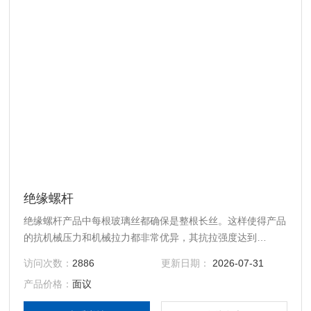
绝缘螺杆
绝缘螺杆产品中每根玻璃丝都确保是整根长丝。这样使得产品
的抗机械压力和机械拉力都非常优异，其抗拉强度达到
1360MPa，远远超过45号精铸钢抗拉强度570Mpa指标。电
访问次数：
2886
更新日期：
2026-07-31
气性能优异，耐压等级为10kV——1000kV电压范围。耐腐蚀
产品价格：
面议
性强，抗弯强度高，不容易弯曲，便于使用等特点。