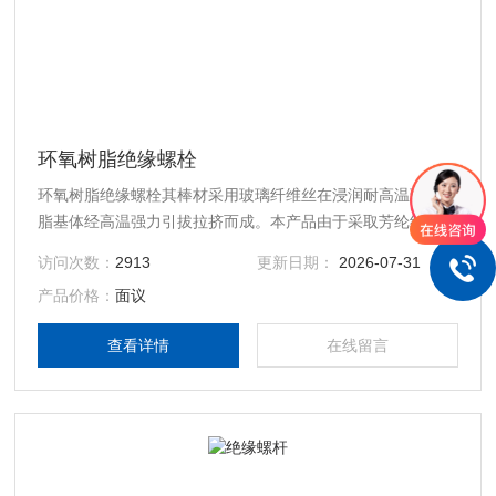
环氧树脂绝缘螺栓
环氧树脂绝缘螺栓其棒材采用玻璃纤维丝在浸润耐高温环氧树
脂基体经高温强力引拔拉挤而成。本产品由于采取芳纶纤维和
玻璃纤维混合连续拉挤，这样使得产品的抗机械压力和机械拉
访问次数：
2913
更新日期：
2026-07-31
力都非常优异，其抗拉强度达到1500MPa。
产品价格：
面议
查看详情
在线留言