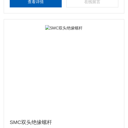
查看详情
在线留言
SMC双头绝缘螺杆