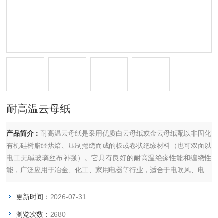
耐高温云母纸
产品简介：
耐高温云母纸是采用优质白云母纸或金云母纸配以非固化
有机硅树脂经烘焙、压制捲绕而成的板或卷状绝缘材料（也可双面以
电工无碱玻璃丝布补强）。它具有良好的耐高温绝缘性能和缠绕性
能，广泛应用于冶金、化工、家用电器等行业，适合于电吹风、电烙
铁、电加热棒、电机等需要卷绕的电加热设备，特别适合于钢铁、冶
金等行业各种工业电炉、工频炉、精炼炉、钢包炉、中频炉、电石
更新时间：
2026-07-31
炉、铁合金、黄磷炉、电弧炉、矿热炉等高温绝缘。
浏览次数：
2680