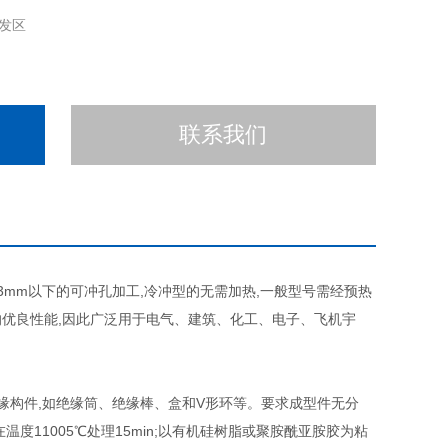
发区
联系我们
3mm以下的可冲孔加工,冷冲型的无需加热,一般型号需经预热
优良性能,因此广泛用于电气、建筑、化工、电子、飞机宇
缘构件,如绝缘筒、绝缘棒、盒和V形环等。要求成型件无分
11005℃处理15min;以有机硅树脂或聚胺酰亚胺胶为粘