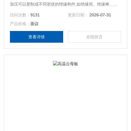
加压可以塑制成不同形状的绝缘构件,如绝缘筒、绝缘棒、盒
和V形环等。要求成型件无分层、破裂、流胶,冷却后不再变
访问次数：
9131
更新日期：
2026-07-31
形。以醇酸树脂胶和虫胶为枯合剂的塑型云母板在温度
产品价格：
面议
11005℃处理15min;以有机硅树脂或聚胺酰亚胺胶为粘合剂的
塑型云母板在温度130℃&amp;#177;5℃下处理15min可以塑
查看详情
在线留言
制成型。