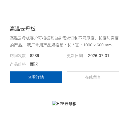
高温云母板
高温云母板客户可根据其自身需求订制不同厚度、长度与宽度
的产品。 我厂常用产品规格是：长 * 宽：1000 x 600 mm
1200x1000mm 2400 x 1200mm 50米/卷 。可根据客户要求
访问次数：
8239
更新日期：
2026-07-31
加工各种尺寸云母板，云母异型件，可根据图纸冲压各种零部
产品价格：
面议
件。
查看详情
在线留言