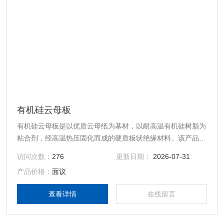
有机硅云母板
有机硅云母板是以优质云母纸为基材，以耐高温有机硅树脂为
粘合剂，经高温热压固化而成的硬质板状绝缘材料。该产品兼
具云母优异的耐高温、耐电弧性能和有机硅树脂良好的粘结性
访问次数：
276
更新日期：
2026-07-31
与防潮性，是H级及以上绝缘等级电机、电器设备中的关键绝
产品价格：
面议
缘部件
查看详情
在线留言