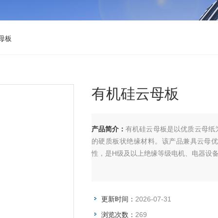
母板
有机硅云母板
产品简介：
有机硅云母板是以优质云母纸
的硬质板状绝缘材料。该产品兼具云母
性，是H级及以上绝缘等级电机、电器设
更新时间：
2026-07-31
浏览次数：
269