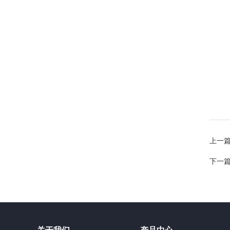
上一
下一