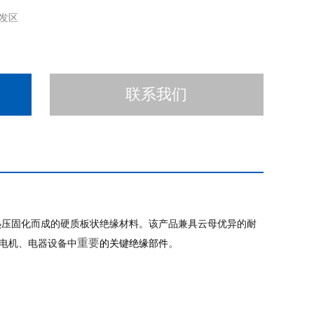
发区
联系我们
热压固化而成的硬质板状绝缘材料。该产品兼具云母优异的耐
重要
。
电机、电器设备中
的关键绝缘部件