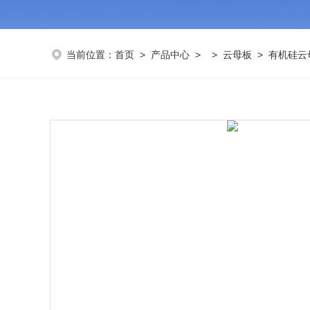
当前位置：
首页
>
产品中心
> >
云母板
> 有机硅云