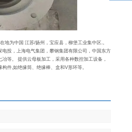
在地为中国 江苏/扬州，宝应县，柳堡工业集中区.。
家电投，上海电气集团，攀钢集团有限公司，中国东方
七冶等。 提供云母板加工，采用各种数控加工设备，
构件,如绝缘筒、绝缘棒、盒和V形环等。