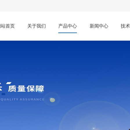
网站首页
关于我们
产品中心
新闻中心
技