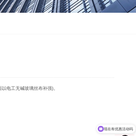
以电工无碱玻璃丝布补强)。
现在有优惠活动吗