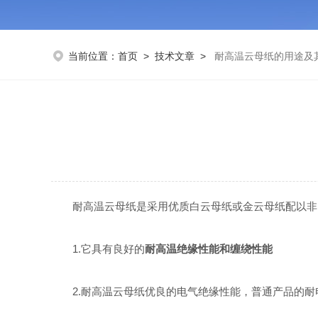
当前位置：
首页
>
技术文章
>
耐高温云母纸的用途及
耐高温云母纸是采用优质白云母纸或金云母纸配以非固
1.它具有良好的
耐高温绝缘性能和缠绕性能
2.耐高温云母纸优良的电气绝缘性能，普通产品的耐电压