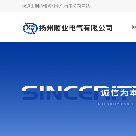
欢迎来到
扬州顺业电气有限公司网站