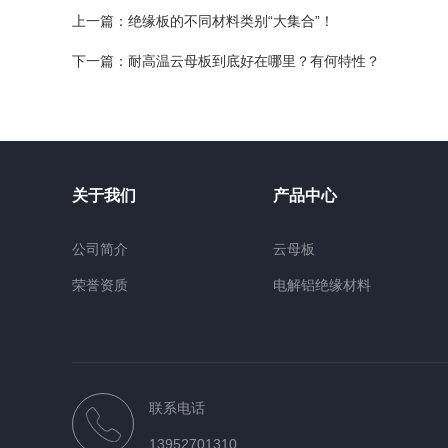
上一篇：
绝缘板的不同材料类别“大集合”！
下一篇：
耐高温云母板到底好在哪里？有何特性？
关于我们
产品中心
公司简介
云母板
荣誉资质
电解铝绝缘材料
电炉绝缘材料
绝缘板
绝缘管
联系电话
绝缘棒
13952701310