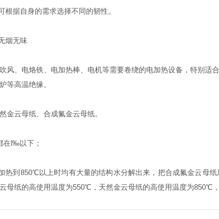
可根据自身的需求选择不同的韧性。
无烟无味
风、电烙铁、电加热棒、电机等需要卷绕的电加热设备，特别适合
炉等高温绝缘。
然金云母纸、合成氟金云母纸。
在l‰以下；
到850℃以上时均有大量的结构水分解出来，把合成氟金云母纸加
母纸的高使用温度为550℃，天然金云母纸的高使用温度为850℃，