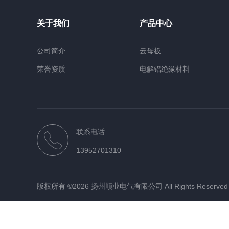
关于我们
产品中心
公司简介
云母板
荣誉资质
电解铝绝缘材料
电炉绝缘材料
绝缘板
绝缘管
联系电话
绝缘棒
13952701310
绝缘带
绝缘材料加工件
版权所有 ©2026 扬州顺业电气有限公司 All Rights Reserv
云母制品