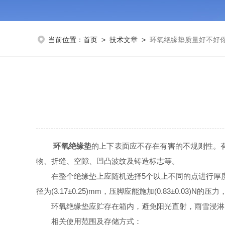
当前位置：
首页
>
技术文章
>
环氧绝缘垫质量好不好
环氧绝缘垫
的上下表面应不存在有害的不规则性。
物、折缝、空隙、凹凸波纹及铸造标志等。
在整个绝缘垫上应随机选择5个以上不同的点进行厚度测量
径为(3.17±0.25)mm，压脚应能施加(0.83±0.03
环氧绝缘垫应贮存在箱内，避免阳光直射，雨雪浸淋
相关使用范围及存储方式：