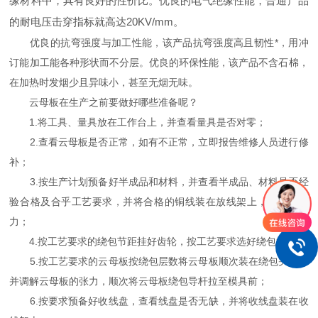
缘材料中，具有良好的性价比。优良的电气绝缘性能，普通产品
的耐电压击穿指标就高达20KV/mm。
优良的抗弯强度与加工性能，该产品抗弯强度高且韧性*，用冲
订能加工能各种形状而不分层。优良的环保性能，该产品不含石棉，
在加热时发烟少且异味小，甚至无烟无味。
云母板在生产之前要做好哪些准备呢？
1.将工具、量具放在工作台上，并查看量具是否对零；
2.查看云母板是否正常，如有不正常，立即报告维修人员进行修
补；
3.按生产计划预备好半成品和材料，并查看半成品、材料是否经
验合格及合乎工艺要求，并将合格的铜线装在放线架上，并调好张
力；
4.按工艺要求的绕包节距挂好齿轮，按工艺要求选好绕包模；
5.按工艺要求的云母板按绕包层数将云母板顺次装在绕包头上，
并调解云母板的张力，顺次将云母板绕包导杆拉至模具前；
6.按要求预备好收线盘，查看线盘是否无缺，并将收线盘装在收