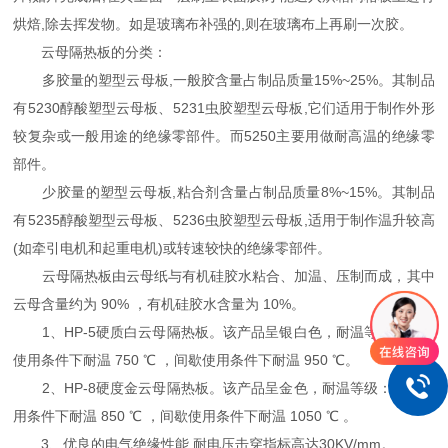
烘焙,除去挥发物。如是玻璃布补强的,则在玻璃布上再刷一次胶。
云母隔热板的分类：
多胶量的塑型云母板,一般胶含量占制品质量15%~25%。其制品
有5230醇酸塑型云母板、5231虫胶塑型云母板,它们适用于制作外形
较复杂或一般用途的绝缘零部件。而5250主要用做耐高温的绝缘零
部件。
少胶量的塑型云母板,粘合剂含量占制品质量8%~15%。其制品
有5235醇酸塑型云母板、5236虫胶塑型云母板,适用于制作温升较高
(如牵引电机和起重电机)或转速较快的绝缘零部件。
云母隔热板由云母纸与有机硅胶水粘合、加温、压制而成，其中
云母含量约为 90% ，有机硅胶水含量为 10%。
1、HP-5硬质白云母隔热板。该产品呈银白色，耐温等级：持续
使用条件下耐温 750 ℃ ，间歇使用条件下耐温 950 ℃。
2、HP-8硬度金云母隔热板。该产品呈金色，耐温等级：持续使
用条件下耐温 850 ℃ ，间歇使用条件下耐温 1050 ℃ 。
3、优良的电气绝缘性能,耐电压击穿指标高达30KV/mm。