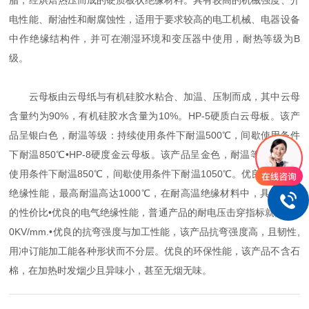
脂，经烘焙热压而成的硬质板状绝缘材料。具有较高的机械强度、介
电性能、耐油性和耐腐蚀性，适用于要求较高的电工机械、电器设备
中作绝缘结构件，并可在潮湿环境和变压器中使用，耐热等级为B
级。
云母板由云母纸与有机硅胶水粘合、加温、压制而成，其中云母
含量约为90%，有机硅胶水含量为10%。HP-5硬质白云母板。该产
品呈银白色，耐温等级：持续使用条件下耐温500℃，间歇使用条件
下耐温850℃•HP-8硬度金云母板。该产品呈金色，耐温等级：持续
使用条件下耐温850℃，间歇使用条件下耐温1050℃。优良的耐高温
绝缘性能，最高耐温高达1000℃，在耐高温绝缘材料中，具有良好
的性价比•优良的电气绝缘性能，普通产品的耐电压击穿指标就高达2
0KV/mm.•优良的抗弯强度与加工性能，该产品抗弯强度高，且韧性,
用冲订能加工能各种形状而不分层。优良的环保性能，该产品不含石
棉，在加热时发烟少且异味小，甚至无烟无味。