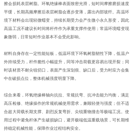
擦会损耗表层树脂。环氧绝缘棒表面致密光滑，短时间摩擦磨损速度
平缓，长期高频摩擦后表层树脂会逐步变薄，露出内部玻纤。高温环
境下材料会出现轻微蠕变，持续长期受力会产生微小永久形变，因此
高温工况不建议长时间将杆件作为承重支撑件使用；常温环境蠕变现
象微弱，日常短时作业基本不会受此影响。
材料自身存在一定性能短板，低温环境下环氧树脂韧性下降，低温户
外持续受力，杆件脆性小幅提升，同等冲击荷载更容易出现开裂；同
时该材质不耐尖锐切口，表面产生深划痕、缺口后，受力时应力会集
中在破损点位，整体机械强度明显下降。
综合来看，环氧绝缘棒轴向抗拉、常规抗弯、抗冲击能力均衡，满足
高压检修、绝缘操作的常规机械使用需求，兼顾轻便与强度；但不适
合超大荷载长期支撑、剧烈反复弯折、尖锐重物撞击等极端工况。使
用过程中避免杆体产生破损缺口，避开极端低温重载场景，可长期维
持稳定机械性能，保障作业过程结构安全。