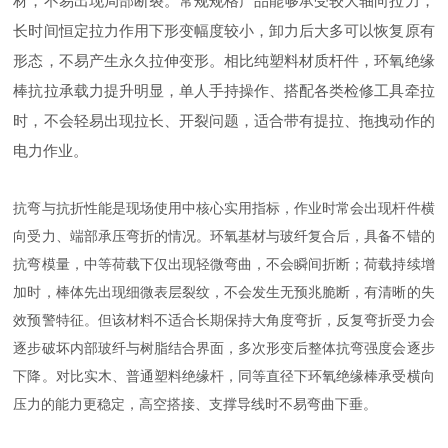
材，不易出现局部断裂。常规规格产品能够承受较大轴向拉力，
长时间恒定拉力作用下形变幅度较小，卸力后大多可以恢复原有
形态，不易产生永久拉伸变形。相比纯塑料材质杆件，环氧绝缘
棒抗拉承载力提升明显，单人手持操作、搭配各类检修工具牵拉
时，不会轻易出现拉长、开裂问题，适合带有提拉、拖拽动作的
电力作业。
抗弯与抗折性能是现场使用中核心实用指标，作业时常会出现杆件横
向受力、端部承压弯折的情况。环氧基材与玻纤复合后，具备不错的
抗弯模量，中等荷载下仅出现轻微弯曲，不会瞬间折断；荷载持续增
加时，棒体先出现细微表层裂纹，不会发生无预兆脆断，有清晰的失
效预警特征。但该材料不适合长期保持大角度弯折，反复弯折受力会
逐步破坏内部玻纤与树脂结合界面，多次形变后整体抗弯强度会逐步
下降。对比实木、普通塑料绝缘杆，同等直径下环氧绝缘棒承受横向
压力的能力更稳定，高空搭接、支撑导线时不易弯曲下垂。