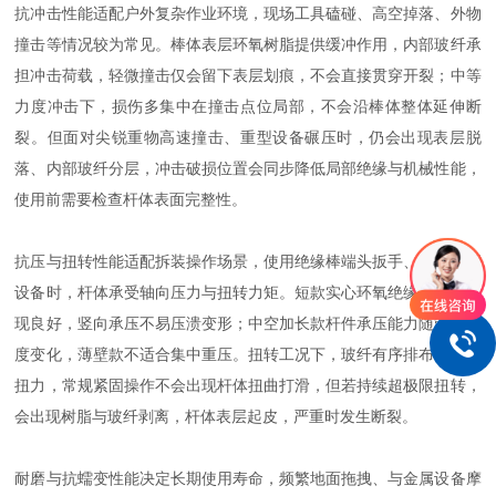
抗冲击性能适配户外复杂作业环境，现场工具磕碰、高空掉落、外物
撞击等情况较为常见。棒体表层环氧树脂提供缓冲作用，内部玻纤承
担冲击荷载，轻微撞击仅会留下表层划痕，不会直接贯穿开裂；中等
力度冲击下，损伤多集中在撞击点位局部，不会沿棒体整体延伸断
裂。但面对尖锐重物高速撞击、重型设备碾压时，仍会出现表层脱
落、内部玻纤分层，冲击破损位置会同步降低局部绝缘与机械性能，
使用前需要检查杆体表面完整性。
抗压与扭转性能适配拆装操作场景，使用绝缘棒端头扳手、夹具紧固
设备时，杆体承受轴向压力与扭转力矩。短款实心环氧绝缘棒抗压表
现良好，竖向承压不易压溃变形；中空加长款杆件承压能力随管壁厚
度变化，薄壁款不适合集中重压。扭转工况下，玻纤有序排布可分散
扭力，常规紧固操作不会出现杆体扭曲打滑，但若持续超极限扭转，
会出现树脂与玻纤剥离，杆体表层起皮，严重时发生断裂。
耐磨与抗蠕变性能决定长期使用寿命，频繁地面拖拽、与金属设备摩