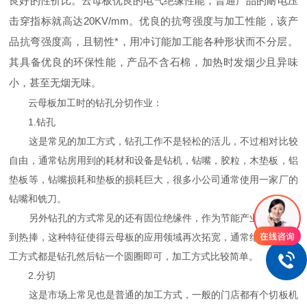
良好的性价比。云母板优良的电气绝缘性能，普通产品的耐电压
击穿指标就高达20KV/mm。优良的抗弯强度与加工性能，该产
品抗弯强度高，且韧性*，用冲订能加工能各种形状而不分层。
其具备优良的环保性能，产品不含石棉，加热时发烟少且异味
小，甚至无烟无味。
云母板加工时的钻孔分切作业：
1.钻孔
这是常见的加工方式，钻孔工作不是轻松的活儿，不过相对比较
自由，通常钻房用到的耗材和设备是钻机，钻嘴，胶粒，木垫板，铝
垫板等，钻嘴损耗和垫板的损耗巨大，很多小公司通常使用一家厂的
钻嘴和铣刀。
另外钻孔的方式常见的还有固位绝缘件，作为节能产业近年来收
到热捧，这种特征使得云母板的应用领域再次拓宽，通常绝缘件的加
工方式都是钻孔然后钻一个圆圈即可，加工方式比较简单。
2.分切
这是市场上常见也是普通的加工方式，一般的门店都有个切板机