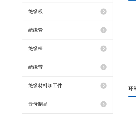
绝缘板
绝缘管
绝缘棒
绝缘带
绝缘材料加工件
环
云母制品