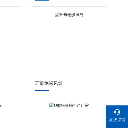
环氧绝缘风筒
在线咨询