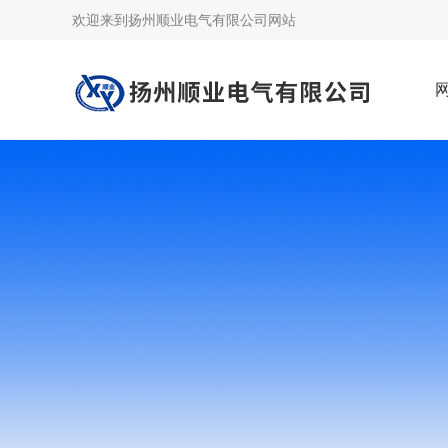
欢迎来到
扬州顺业电气有限公司网站