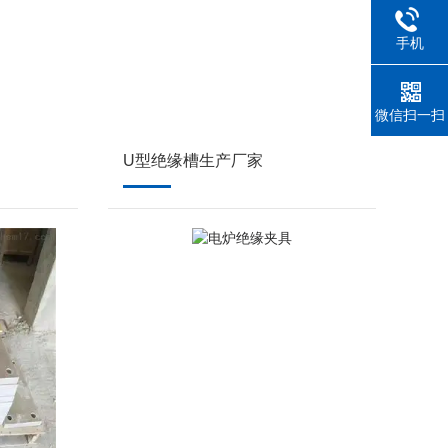
手机
微信扫一扫
U型绝缘槽生产厂家