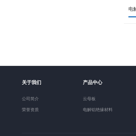
电
关于我们
产品中心
公司简介
云母板
荣誉资质
电解铝绝缘材料
电炉绝缘材料
绝缘板