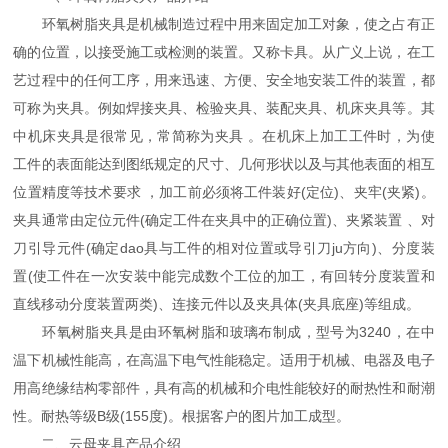
环氧树脂夹具是机械制造过程中用来固定加工对象，使之占有正
确的位置，以接受施工或检测的装置。又称卡具。从广义上说，在工
艺过程中的任何工序，用来迅速、方便、安全地安装工件的装置，都
可称为夹具。例如焊接夹具、检验夹具、装配夹具、机床夹具等。其
中机床夹具是很常见，常简称为夹具 。在机床上加工工件时，为使
工件的表面能达到图纸规定的尺寸、几何形状以及与其他表面的相互
位置精度等技术要求 ，加工前必须将工件装好(定位)、夹牢(夹紧)。
夹具通常由定位元件(确定工件在夹具中的正确位置)、夹紧装置 、对
刀引导元件(确定dao具与工件的相对位置或导引刀ju方向)、分度装
置(使工件在一次安装中能完成数个工位的加工，有回转分度装置和
直线移动分度装置两类)、连接元件以及夹具体(夹具底座)等组成。
环氧树脂夹具是由环氧树脂和玻璃布制成，型号为3240，在中
温下机械性能高，在高温下电气性能稳定。适用于机械、电器及电子
用高绝缘结构零部件，具有高的机械和介电性能较好的耐热性和耐潮
性。耐热等级B级(155度)。根据客户的图片加工成型。
二、云母夹具产品介绍