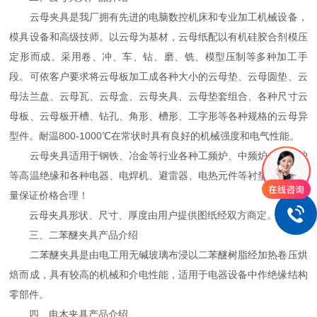
云母夹具是我厂拥有先进的电脑数控机床和专业加工机械设备，
模具设备和高级技师。以云母为基材，云母纸配以有机硅胶合剂模压
定形而成。采用卷、冲、车、钻、磨、铣、模型压制等多种加工手
段。可依客户要求将云母板加工成各种大小的云母垫、云母圆垫、云
母法兰盘、云母瓦、云母盒、云母夹具、云母垫套组合、各种尺寸云
母板、云母板开槽、钻孔、角形、槽形、工字形等各种规格的云母异
型件。耐温800-1000℃在常状时具有良好的机械强度和电气性能。
云母夹具适用于钢铁、冶金等行业各种工频炉、中频炉、电弧炉
等高温绝缘和各种电器、电焊机、避雷器、电热元件等衬垫绝缘，质
量保证价格合理！
云母夹具形状、尺寸、厚度由用户提供图纸经双方商定。
三、二苯醚夹具产品介绍
二苯醚夹具是由电工用无碱玻璃布浸以二苯醚树脂经加热卷压烘
焙而成，具有较高的机械和介电性能，适用于电器设备中作绝缘结构
零部件。
四、电木夹具产品介绍