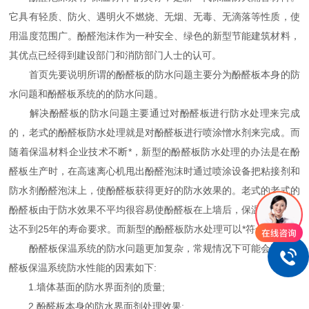
它具有轻质、防火、遇明火不燃烧、无烟、无毒、无滴落等性质，使
用温度范围广。酚醛泡沫作为一种安全、绿色的新型节能建筑材料，
其优点已经得到建设部门和消防部门人士的认可。
首页先要说明所谓的酚醛板的防水问题主要分为酚醛板本身的防
水问题和酚醛板系统的的防水问题。
解决酚醛板的防水问题主要通过对酚醛板进行防水处理来完成
的，老式的酚醛板防水处理就是对酚醛板进行喷涂憎水剂来完成。而
随着保温材料企业技术不断*，新型的酚醛板防水处理的办法是在酚
醛板生产时，在高速离心机甩出酚醛泡沫时通过喷涂设备把粘接剂和
防水剂酚醛泡沫上，使酚醛板获得更好的防水效果的。老式的老式的
酚醛板由于防水效果不平均很容易使酚醛板在上墙后，保温系统根本
达不到25年的寿命要求。而新型的酚醛板防水处理可以*符合标准。
酚醛板保温系统的防水问题更加复杂，常规情况下可能会影响酚
醛板保温系统防水性能的因素如下:
1.墙体基面的防水界面剂的质量;
2.酚醛板本身的防水界面剂处理效果;